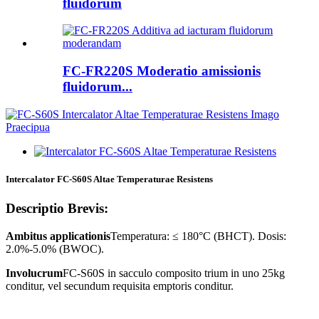
fluidorum
FC-FR220S Moderatio amissionis
fluidorum...
Intercalator FC-S60S Altae Temperaturae Resistens
Descriptio Brevis:
Ambitus applicationis
Temperatura: ≤ 1
8
0°C (BHCT). Dosis:
2.0%-5.0% (BWOC).
Involucrum
FC-S
6
0S in sacculo composito trium in uno 25kg
conditur, vel secundum requisita emptoris conditur.