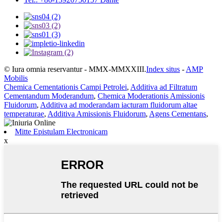
© Iura omnia reservantur - MMX-MMXXIII.
Index situs
-
AMP
Mobilis
Chemica Cementationis Campi Petrolei
,
Additiva ad Filtratum
Cementandum Moderandum
,
Chemica Moderationis Amissionis
Fluidorum
,
Additiva ad moderandam iacturam fluidorum altae
temperaturae
,
Additiva Amissionis Fluidorum
,
Agens Cementans
,
Mitte Epistulam Electronicam
x