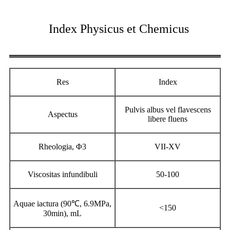
Index Physicus et Chemicus
Res
Index
Pulvis albus vel flavescens
Aspectus
libere fluens
Rheologia, Φ3
VII-XV
Viscositas infundibuli
50-100
Aquae iactura (90℃, 6.9MPa,
<150
30min), mL