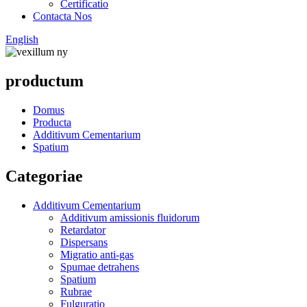
Certificatio
Contacta Nos
English
productum
Domus
Producta
Additivum Cementarium
Spatium
Categoriae
Additivum Cementarium
Additivum amissionis fluidorum
Retardator
Dispersans
Migratio anti-gas
Spumae detrahens
Spatium
Rubrae
Fulguratio