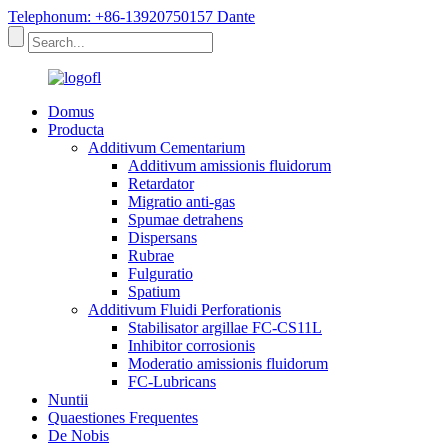
Telephonum: +86-13920750157 Dante
Domus
Producta
Additivum Cementarium
Additivum amissionis fluidorum
Retardator
Migratio anti-gas
Spumae detrahens
Dispersans
Rubrae
Fulguratio
Spatium
Additivum Fluidi Perforationis
Stabilisator argillae FC-CS11L
Inhibitor corrosionis
Moderatio amissionis fluidorum
FC-Lubricans
Nuntii
Quaestiones Frequentes
De Nobis