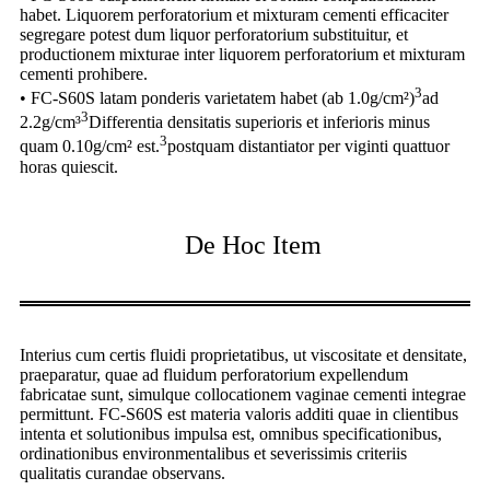
habet. Liquorem perforatorium et mixturam cementi efficaciter
segregare potest dum liquor perforatorium substituitur, et
productionem mixturae inter liquorem perforatorium et mixturam
cementi prohibere.
3
• FC-S60S latam ponderis varietatem habet (ab 1.0g/cm²)
ad
3
2.2g/cm³
Differentia densitatis superioris et inferioris minus
3
quam 0.10g/cm² est.
postquam distantiator per viginti quattuor
horas quiescit.
De Hoc Item
Interius cum certis fluidi proprietatibus, ut viscositate et densitate,
praeparatur, quae ad fluidum perforatorium expellendum
fabricatae sunt, simulque collocationem vaginae cementi integrae
permittunt. FC-S60S est materia valoris additi quae in clientibus
intenta et solutionibus impulsa est, omnibus specificationibus,
ordinationibus environmentalibus et severissimis criteriis
qualitatis curandae observans.