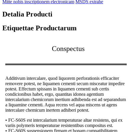
Mitte nobis inscriptionem electronicam
MSDS extrahe
Detalia Producti
Etiquettae Productarum
Conspectus
Additivum intercalare, quod liquorem perforationis efficaciter
removere potest, ne liquamen cementi secum misceatur impedire
potest. Effectum spissans in liquamen cementi sub certis
condicionibus habet, ergo, quantitas idonea agentium
intercalarium chemicorum inertium adhibenda est ad separandum
a liquamine cementi. Aqua recens vel aqua miscens ut agens
intercalare chemicum inertem adhiberi potest.
• FC-S60S est intercalarium temperaturae altae resistens, qui ex
variis polymeris temperaturae resistentibus compositus est.
• FC-S60S suspensionem firmam et bonam compatibilitatem