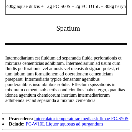
400g aquae dulcis + 12g FC-S60S + 2g FC-D15L + 308g baryti
Spatium
Intermediarium est fluidum ad separanda fluida perforationis et
mixturas cementicias adhibitum. Intermediarium ad usum cum
fluidis perforationis vel aquosis vel oleosis designari potest, et
tum tubum tum formationem ad operationem cementiciam
praeparat. Intermediaria typice densantur agentibus
ponderantibus insolubilibus solidis. Effectum spissationis in
mixturam cementi sub certis condicionibus habet, ergo, quantitas
idonea agentium chemicorum inertium intermediariorum
adhibenda est ad separanda a mixtura cementicia.
Praecedens:
Intercalator temperaturae mediae-infimae FC-S50S
Deinde:
FC-W10L Liquor aquosus ad purgandum